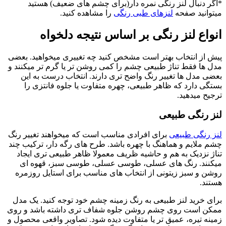
*اگر دنبال لنز رنگی نمره دار(برای چشم های ضعیف) هستید
میتوانید صفحه
لنزهای طبی رنگی
را مشاهده کنید.
انواع لنز رنگی بر اساس نتیجه دلخواه
پیش از انتخاب بهتر است مشخص کنید چه تغییری میخواهید. بعضی
مدل ها فقط تناژ طبیعی چشم را کمی روشن تر یا گرم تر میکنند و
بعضی مدل ها تغییر رنگ واضح تری دارند. انتخاب درست به این
بستگی دارد که ظاهر طبیعی، چهره متفاوت یا جلوه فانتزی را
ترجیح میدهید.
لنز رنگی طبیعی
لنز رنگی طبیعی
برای افرادی مناسب است که میخواهند تغییر رنگ
چشم ملایم و هماهنگ با چهره باشد. طرح های رگه دار، ترکیب چند
تناژ نزدیک به هم و حاشیه ظریف معمولا ظاهر طبیعی تری ایجاد
میکنند. رنگ های عسلی، طوسی عسلی، طوسی سبز، قهوه ای
روشن و سبز زیتونی از انتخاب های مناسب برای استایل روزمره
هستند.
برای خرید لنز طبیعی به رنگ زمینه چشم خود توجه کنید. یک مدل
ممکن است روی چشم روشن جلوه شفاف تری داشته باشد و روی
زمینه تیره، عمیق تر یا متفاوت دیده شود. تصاویر واقعی محصول و