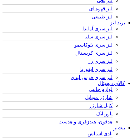
لنز یخی
لنز قهوه ای
لنز طبیعی
برند لنز
لنز سری آماندا
لنز سری سلنا
لنز سری نئوکاسمو
لنز سری کریستال
لنز سری رز
لنز سری ایفوریا
لنز سری فرش لیدی
کالای دیجیتال
لوازم جانبی
شارژر موبایل
کابل شارژر
پاوربانک
هدفون، هندزفری و هدست
بیشتر
بادی اسپلش