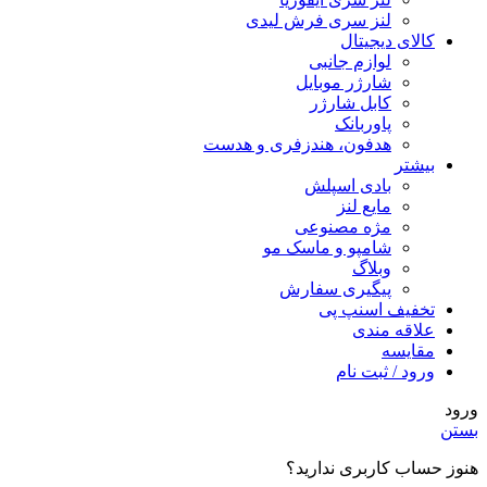
لنز سری فرش لیدی
کالای دیجیتال
لوازم جانبی
شارژر موبایل
کابل شارژر
پاوربانک
هدفون، هندزفری و هدست
بیشتر
بادی اسپلش
مایع لنز
مژه مصنوعی
شامپو و ماسک مو
وبلاگ
پیگیری سفارش
تخفیف اسنپ پی
علاقه مندی
مقایسه
ورود / ثبت نام
ورود
بستن
هنوز حساب کاربری ندارید؟