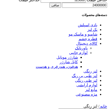
صافی
دسته‌های محصولات
بادی اسپلش
پک لنز
شامپو و ماسک مو
قطره چشم
کالای دیجیتال
پاوربانک
لوازم جانبی
شارژر موبایل
کابل شارژر
هدفون، هندزفری و هدست
لنز رنگی
لنز طبی بی رنگ
لنز طبی رنگی
لوازم آرایشی
مایع لنز
مژه مصنوعی
خانه
/
لنز رنگی