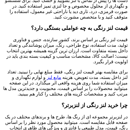
دست ها را پیش از تماس با لنز بشویید و خشک کنید. برای شستشو
و نگهداری از محلول مخصوص و جا لنزی تمیز استفاده کنید. در
صورت قرمزی، درد، تاری دید یا ناراحتی غیر معمول، استفاده را
متوقف کنید و با متخصص مشورت کنید.
قیمت لنز رنگی به چه عواملی بستگی دارد؟
قیمت لنز رنگی بر اساس برند، کشور سازنده، جنس و فناوری
تولید، مدت استفاده، نوع طراحی، رنگ، میزان پوشانندگی و تعداد
داخل بسته متفاوت است. ارزان ترین گزینه همیشه بهترین انتخاب
نیست؛ اصالت کالا، مشخصات مناسب و کیفیت بسته بندی باید در
اولویت قرار بگیرد.
برای مقایسه بهتر قیمت لنز رنگی، فقط مبلغ نهایی را نبینید. تعداد
لنز داخل بسته، مدت تعویض، هزینه
مایع لنز
و لوازم نگهداری و
میزان استفاده شما روی هزینه واقعی اثر میگذارد. در این صفحه
میتوانید محصولات را بر اساس قیمت، محبوبیت و جدیدترین مدل ها
مرتب کنید و مشخصات گزینه های مختلف را کنار هم ببینید.
چرا خرید لنز رنگی از لنزبرتر؟
در لنزبرتر مجموعه ای از رنگ ها، طرح ها و برندهای مختلف در یک
صفحه قابل مقایسه است. میتوانید محصول مورد نظر را بر اساس
رنگ، قیمت، مدل طبیعی یا فانتزی و ویژگی های ظاهری انتخاب