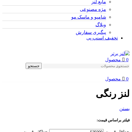
مایع لنز
مژه مصنوعی
شامپو و ماسک مو
وبلاگ
پیگیری سفارش
تخفیف اسنپ پی
0
محصول
جستجو
0
محصول
لنز رنگی
بستن
فیلتر براساس قیمت:
حداقل قیمت
حداكثر قيمت